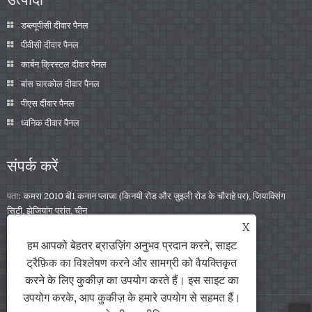
डब्ल्यूपीसी दीवार पैनल
पीवीसी दीवार पैनल
कार्बन क्रिस्टल दीवार पैनल
बांस चारकोल दीवार पैनल
पीएस दीवार पैनल
ध्वनिक दीवार पैनल
संपर्क करें
पता:
कमरा 2010 बी1 कनान प्लाजा (किनयी रोड और ज़ुइली रोड के चौराहे पर), जियाक्सिंग
सिटी, झेजियांग प्रांत, चीन
X
टेलीफोन:
+86-0573-85859222
हम आपको बेहतर ब्राउज़िंग अनुभव प्रदान करने, साइट
ईमेल:
info@zjarris.com
ट्रैफ़िक का विश्लेषण करने और सामग्री को वैयक्तिकृत
करने के लिए कुकीज़ का उपयोग करते हैं। इस साइट का
उपयोग करके, आप कुकीज़ के हमारे उपयोग से सहमत हैं।