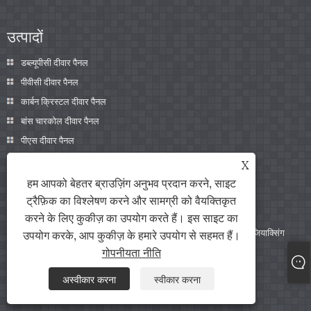
उत्पादों
डब्ल्यूपीसी दीवार पैनल
पीवीसी दीवार पैनल
कार्बन क्रिस्टल दीवार पैनल
बांस चारकोल दीवार पैनल
पीएस दीवार पैनल
ध्वनिक दीवार पैनल
X
हम आपको बेहतर ब्राउज़िंग अनुभव प्रदान करने, साइट
संपर्क करें
ट्रैफ़िक का विश्लेषण करने और सामग्री को वैयक्तिकृत
करने के लिए कुकीज़ का उपयोग करते हैं। इस साइट का
पता:
कमरा 2010 बी1 कनान प्लाजा (किनयी रोड और ज़ुइली रोड के चौराहे पर), जियाक्सिंग
उपयोग करके, आप कुकीज़ के हमारे उपयोग से सहमत हैं।
सिटी, झेजियांग प्रांत, चीन
गोपनीयता नीति
टेलीफोन:
+86-0573-85859222
अस्वीकार करना
स्वीकार करना
ईमेल:
info@zjarris.com