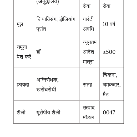
(अनुकूलित)
सेवा
सेवा
जियाक्सिंग, झेजियांग
गारंटी
मूल
10 वर्ष
प्रांत
अवधि
न्यूनतम
नमूना
हाँ
आदेश
≥500
पेश करें
मात्रा
चिकना,
अग्निरोधक,
फ़ायदा
सतह
चमकदार,
खरोंचरोधी
मैट
उत्पाद
शैली
यूरोपीय शैली
0047
मॉडल