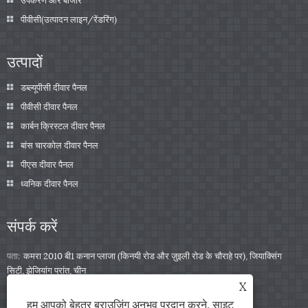
पीवीसी(उत्पादन लाइन/रेंडरिंग)
उत्पादों
डब्ल्यूपीसी दीवार पैनल
पीवीसी दीवार पैनल
कार्बन क्रिस्टल दीवार पैनल
बांस चारकोल दीवार पैनल
पीएस दीवार पैनल
ध्वनिक दीवार पैनल
संपर्क करें
पता:
कमरा 2010 बी1 कनान प्लाजा (किनयी रोड और ज़ुइली रोड के चौराहे पर), जियाक्सिंग
सिटी, झेजियांग प्रांत, चीन
X
टेलीफोन:
+86-0573-85859222
हम आपको बेहतर ब्राउज़िंग अनुभव प्रदान करने, साइट