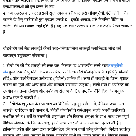
प्राथमिकताओं को पूरा करने के लिए।
4. कम रखरखाव लागत: इसकी सुरक्षात्मक बाहरी परत इसे जीवाणुरोधी, एंटी-एजिंग और
पहनने के लिए प्रतिरोधी गुण प्रदान करती है। इसके अलावा, इसे नियमित पेंटिंग या
सीलिंग की आवश्यकता नहीं होती है। यह एक कम रखरखाव वाला आउटडोर पैनल समाधान
है।
दोहरे रंग की मैट लकड़ी जैसी सह-निष्कासित लकड़ी प्लास्टिक बोर्ड की
उत्पादन श्रृंखला संरचना।
1. दोहरे रंग की मैट लकड़ी की तरह सह-निकाले गए अपस्ट्रीम कच्चे माल
डब्ल्यूपीसी
बोर्ड
मुख्य रूप से पुनर्नवीनीकरण अपशिष्ट प्लास्टिक जैसे पॉलीप्रोपाइलीन (पीपी), पॉलीथीन
(पीई), और पॉलीविनाइल क्लोराइड (पीवीसी) शामिल हैं। साथ ही लकड़ी के चिप्स, पुआल,
चावल की भूसी और अन्य कृषि और वानिकी बायोमास फाइबर। कच्चे माल में अपशिष्ट की
उपयोग दर ऊर्जा संरक्षण और पर्यावरण संरक्षण के लिए राष्ट्रीय नीति दिशा के अनुरूप
90% तक हो सकती है।
2. औद्योगिक श्रृंखला के मध्य भाग का विनिर्माण पहलू। वर्तमान में, वैश्विक उच्च-अंत
लकड़ी-प्लास्टिक बोर्ड बाजार में, विदेशी कंपनियों ने अपेक्षाकृत जल्दी अपनी उपस्थिति
स्थापित की है। वर्षों के तकनीकी अनुसंधान और विकास अनुभव के साथ-साथ एक संपूर्ण
वैश्विक लेआउट के लिए धन्यवाद, इसने उच्च स्तर की बाजार मान्यता प्राप्त की है।
झेजियांग एरिस और अन्य द्वारा प्रतिनिधित्व की जाने वाली घरेलू कंपनियां, निरंतर स्वतंत्र
नवाचार और अपने उत्पादों के लागत-प्रदर्शन लाभों पर भरोसा करती हैं। वैश्विक बाजार