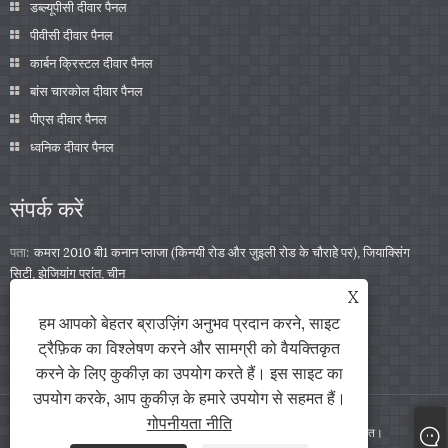
डब्ल्यूपीसी दीवार पैनल
पीवीसी दीवार पैनल
कार्बन क्रिस्टल दीवार पैनल
बांस चारकोल दीवार पैनल
पीएस दीवार पैनल
ध्वनिक दीवार पैनल
संपर्क करें
पता:
कमरा 2010 बी1 कनान प्लाजा (किनयी रोड और ज़ुइली रोड के चौराहे पर), जियाक्सिंग
सिटी, झेजियांग प्रांत, चीन
X
टेलीफोन:
+86-0573-85859222
हम आपको बेहतर ब्राउज़िंग अनुभव प्रदान करने, साइट
ईमेल:
info@zjarris.com
ट्रैफ़िक का विश्लेषण करने और सामग्री को वैयक्तिकृत
करने के लिए कुकीज़ का उपयोग करते हैं। इस साइट का
उपयोग करके, आप कुकीज़ के हमारे उपयोग से सहमत हैं।
गोपनीयता नीति
कॉपीराइट © 2025 झेजियांग एरिस आईएमपी एंड एक्सपी कं, लिमिटेड सर्वाधिकार सुरक्षित।