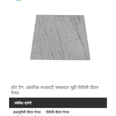
हॉट टैग: आंतरिक सजावटी चमकदार यूवी पीवीसी दीवार
पैनल
संबंधित श्रेणी
डब्ल्यूपीसी दीवार पैनल
पीवीसी दीवार पैनल