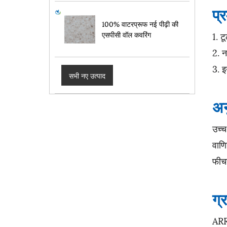
प्
100% वाटरप्रूफ नई पीढ़ी की
एसपीसी वॉल कवरिंग
1. ट
2. न
3. इ
सभी नए उत्पाद
अन
उच्च
वाणि
फीचर
ग्
ARRI