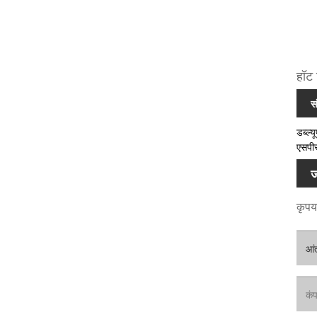
हॉट 
स
डब्ल्
एसपीस
ज
कृपया