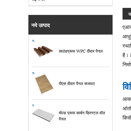
उ
नये उत्पाद
एआर
आधुन
स्था
साउंडप्रूफ WPC दीवार पैनल
है। 
निर्
वि
पीएस दीवार पैनल सजावट
आका
आंत
मोल्ड प्रूफ कार्बन क्रिस्टल वॉल
किसी
पैनल