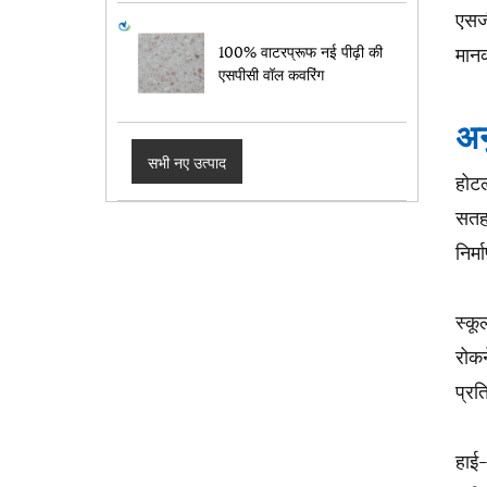
एसजी
मानक
100% वाटरप्रूफ नई पीढ़ी की
एसपीसी वॉल कवरिंग
अन
सभी नए उत्पाद
होटल
सतह 
निर्
स्कू
रोकन
प्रत
हाई-