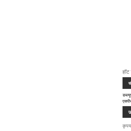
हॉट 
स
डब्ल्
एसपीस
ज
कृपया