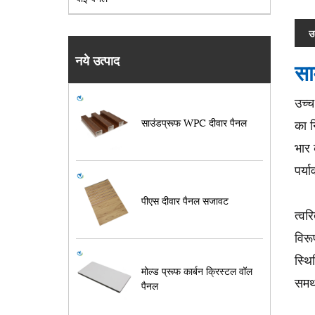
उ
नये उत्पाद
सा
उच्च
साउंडप्रूफ WPC दीवार पैनल
का न
भार 
पर्य
पीएस दीवार पैनल सजावट
त्वर
विरू
स्थि
मोल्ड प्रूफ कार्बन क्रिस्टल वॉल
समर
पैनल