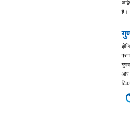
अद्व
है।
गु
झेजि
प्रण
गुणव
और प
टिका