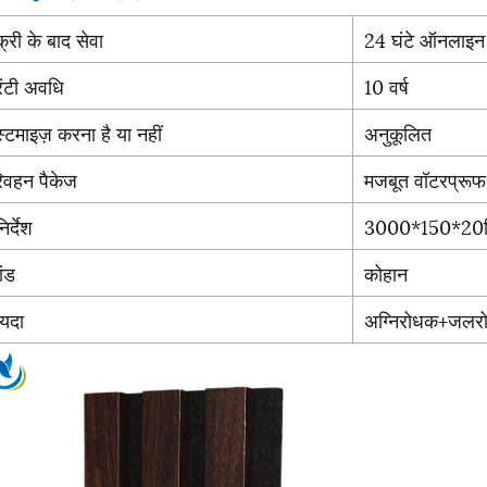
क्री के बाद सेवा
24 घंटे ऑनलाइन 
रंटी अवधि
10 वर्ष
्टमाइज़ करना है या नहीं
अनुकूलित
िवहन पैकेज
मजबूत वॉटरप्रूफ
िर्देश
3000*150*20मि
ांड
कोहान
ायदा
अग्निरोधक+जलरो