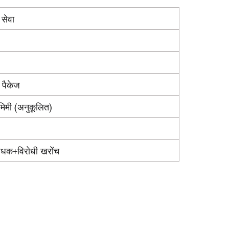
सेवा
 पैकेज
मी (अनुकूलित)
धक+विरोधी खरोंच