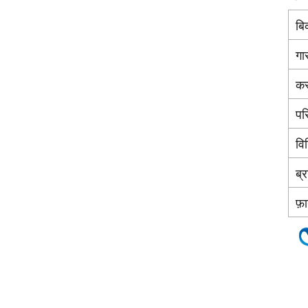
बि
गा
कस
पर
विन
ब्र
फ़