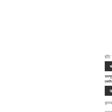
हॉट 
स
डब्ल्
एसपीस
ज
कृपया