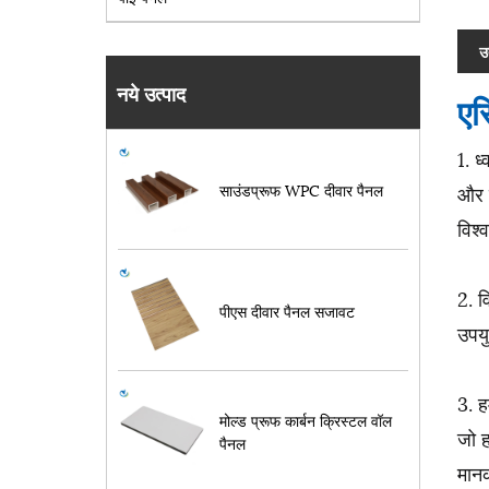
उ
नये उत्पाद
एर
1. ध
साउंडप्रूफ WPC दीवार पैनल
और उ
विश्
2. व
पीएस दीवार पैनल सजावट
उपयु
3. ह
मोल्ड प्रूफ कार्बन क्रिस्टल वॉल
जो ह
पैनल
मान